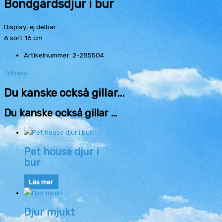
Bondgårdsdjur i bur
Display, ej delbar
6 sort 16 cm
Artikelnummer: 2-285504
Tillbaka
Du kanske också gillar...
Du kanske också gillar …
Pet house djur i
bur
Läs mer
Djur mjukt