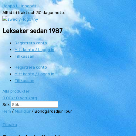
Hoppa till innehåll
Alltid fri frakt och 30 dagar netto
Leksaker sedan 1987
Registrera konto
Mitt konto / Logga in
Till kassan
Registrera konto
Mitt konto / Logga in
Till kassan
Alla produkter
0.00
kr
0
Varukorg
Sök
Hem
/
Mjukdjur
/ Bondgårdsdjur i bur
Tillbaka