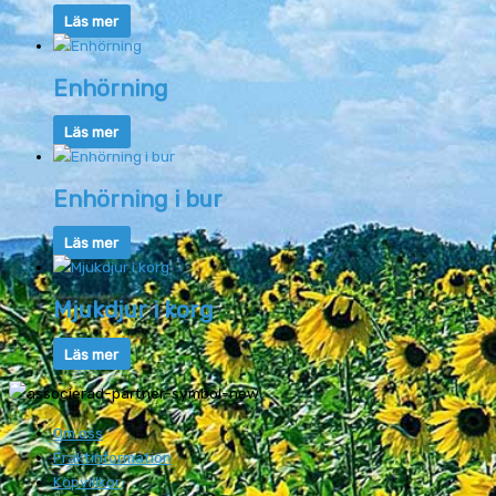
Läs mer
Enhörning
Läs mer
Enhörning i bur
Läs mer
Mjukdjur i korg
Läs mer
Om oss
Fraktinformation
Köpvillkor