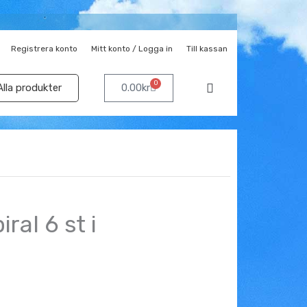
Registrera konto
Mitt konto / Logga in
Till kassan
0
Varukorg
Alla produkter
0.00
kr
iral 6 st i