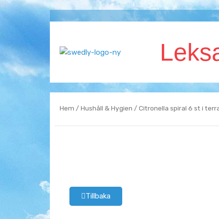
Hoppa
till
innehåll
Leks
Hem
/
Hushåll & Hygien
/ Citronella spiral 6 st i ter
Tillbaka