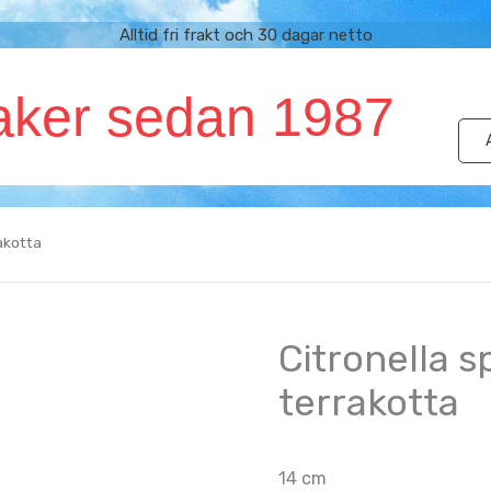
Alltid fri frakt och 30 dagar netto
aker sedan 1987
rakotta
Citronella sp
terrakotta
14 cm