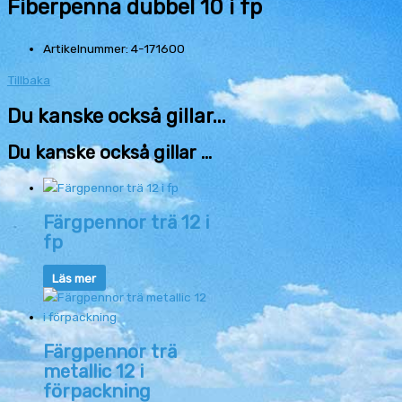
Fiberpenna dubbel 10 i fp
Artikelnummer: 4-171600
Tillbaka
Du kanske också gillar...
Du kanske också gillar …
Färgpennor trä 12 i
fp
Läs mer
Färgpennor trä
metallic 12 i
förpackning