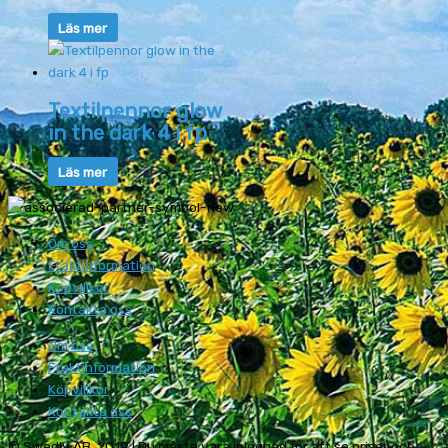
Läs mer
Textilpennor glow
in the dark 4 i fp
Läs mer
Om oss
Fraktinformation
Köpvillkor
Kontakta oss
Om oss
Fraktinformation
Köpvillkor
Kontakta oss
© Swedly AB, 2019 | Du måste vara inloggad för att se priser och