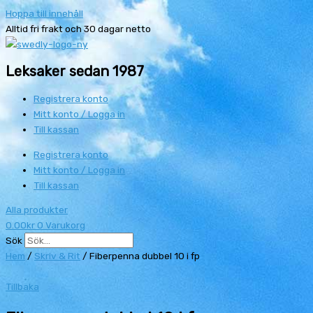
Hoppa till innehåll
Alltid fri frakt och 30 dagar netto
Leksaker sedan 1987
Registrera konto
Mitt konto / Logga in
Till kassan
Registrera konto
Mitt konto / Logga in
Till kassan
Alla produkter
0.00
kr
0
Varukorg
Sök
Hem
/
Skriv & Rit
/ Fiberpenna dubbel 10 i fp
Tillbaka