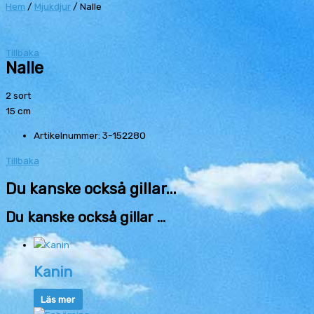
Hem
/
Mjukdjur
/ Nalle
Tillbaka
Nalle
2 sort
15 cm
Artikelnummer: 3-152280
Tillbaka
Du kanske också gillar...
Du kanske också gillar …
Kanin
Läs mer