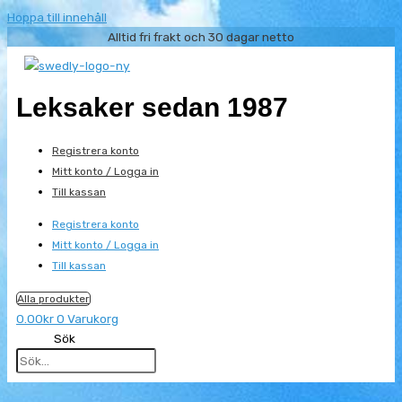
Hoppa till innehåll
Alltid fri frakt och 30 dagar netto
Leksaker sedan 1987
Registrera konto
Mitt konto / Logga in
Till kassan
Registrera konto
Mitt konto / Logga in
Till kassan
Alla produkter
0.00
kr
0
Varukorg
Sök