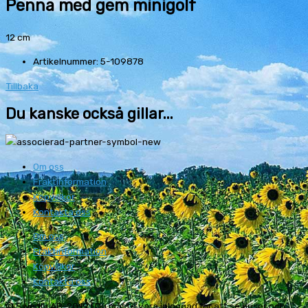
Penna med gem minigolf
12 cm
Artikelnummer: 5-109878
Tillbaka
Du kanske också gillar...
Om oss
Fraktinformation
Köpvillkor
Kontakta oss
Om oss
Fraktinformation
Köpvillkor
Kontakta oss
© Swedly AB, 2019 | Du måste vara inloggad för att se priser och