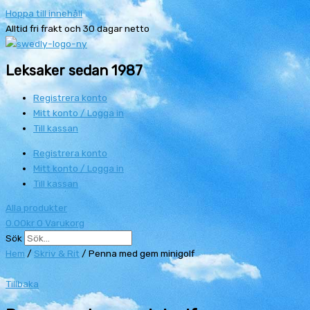
Hoppa till innehåll
Alltid fri frakt och 30 dagar netto
Leksaker sedan 1987
Registrera konto
Mitt konto / Logga in
Till kassan
Registrera konto
Mitt konto / Logga in
Till kassan
Alla produkter
0.00
kr
0
Varukorg
Sök
Hem
/
Skriv & Rit
/ Penna med gem minigolf
Tillbaka