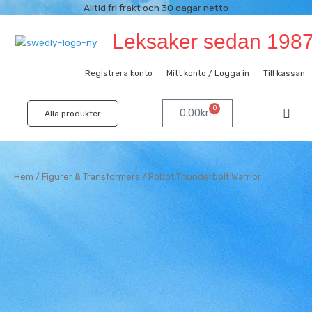
Hoppa
Alltid fri frakt och 30 dagar netto
till
Leksaker sedan 198
innehåll
Registrera konto
Mitt konto / Logga in
Till kassan
0
Varukorg
0.00
kr
Alla produkter
Hem
/
Figurer & Transformers
/ Robot Thunderbolt Warrior