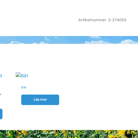
Artikelnummer: 2-274055
Båt
e
Läs mer