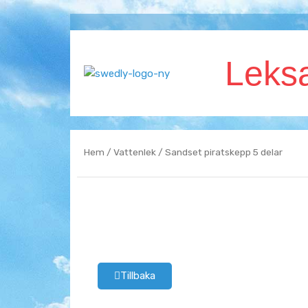
Hoppa
till
innehåll
Leks
Hem
/
Vattenlek
/ Sandset piratskepp 5 delar
Tillbaka