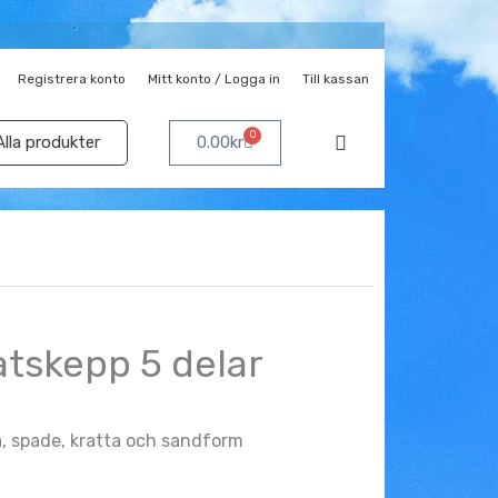
Registrera konto
Mitt konto / Logga in
Till kassan
0
Varukorg
Alla produkter
0.00
kr
atskepp 5 delar
, spade, kratta och sandform