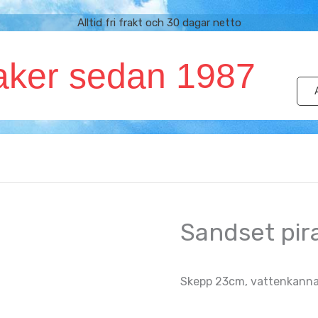
Alltid fri frakt och 30 dagar netto
aker sedan 1987
Sandset pir
Skepp 23cm, vattenkanna