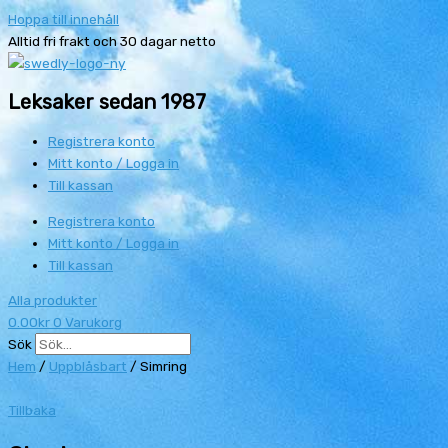
Hoppa till innehåll
Alltid fri frakt och 30 dagar netto
Leksaker sedan 1987
Registrera konto
Mitt konto / Logga in
Till kassan
Registrera konto
Mitt konto / Logga in
Till kassan
Alla produkter
0.00
kr
0
Varukorg
Sök
Hem
/
Uppblåsbart
/ Simring
Tillbaka