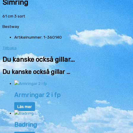
Simring
61 cm 3 sort
Bestway
Artikelnummer: 1-360140
Tillbaka
Du kanske också gillar...
Du kanske också gillar …
Armringar 2 i fp
Läs mer
Badring