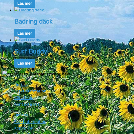
Läs mer
Badring däck
Läs mer
Surf Buddy
Läs mer
Om oss
Fraktinformation
Köpvillkor
Kontakta oss
Om oss
Fraktinformation
Köpvillkor