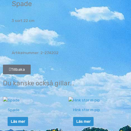
Spade
3 sort 22 cm
Artikelnummer: 2-274202
Tillbaka
Du kanske också gillar...
Spade
Hink stor m pip
Läs mer
Läs mer