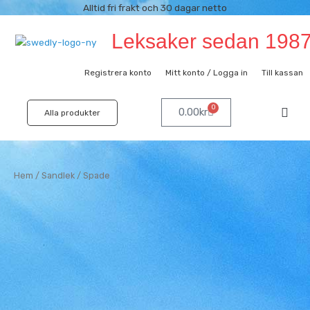
Hoppa
Alltid fri frakt och 30 dagar netto
till
Leksaker sedan 198
innehåll
Registrera konto
Mitt konto / Logga in
Till kassan
0
Varukorg
0.00
kr
Alla produkter
Hem
/
Sandlek
/ Spade