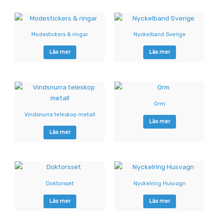
Modestickers & ringar
Nyckelband Sverige
Läs mer
Läs mer
Orm
Vindsnurra teleskop metall
Läs mer
Läs mer
Doktorsset
Nyckelring Husvagn
Läs mer
Läs mer