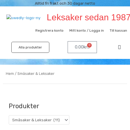
Hoppa
Alltid fri frakt och 30 dagar netto
till
Leksaker sedan 198
innehåll
Registrera konto
Mitt konto / Logga in
Till kassan
0
Varukorg
0.00
kr
Alla produkter
Hem
/ Småsaker & Leksaker
Produkter