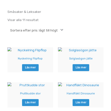
Småsaker & Leksaker
Sorterade
Visar alla 11 resultat
efter
pris:
lågt
till
högt
Nyckelring Flipflop
Solglasögon jätte
Läs mer
Läs mer
Pruttkudde stor
Handfläkt Dinosaurie
Läs mer
Läs mer