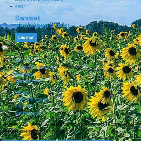
Sandset
piratskepp 5 delar
Läs mer
Om oss
Fraktinformation
Köpvillkor
Kontakta oss
Om oss
Fraktinformation
Köpvillkor
Kontakta oss
© Swedly AB, 2019 | Du måste vara inloggad för att se priser och
beställa. Alla priser är ex. moms.