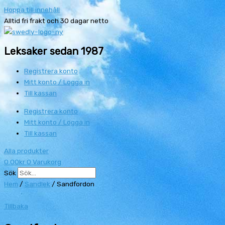
Hoppa till innehåll
Alltid fri frakt och 30 dagar netto
Leksaker sedan 1987
Registrera konto
Mitt konto / Logga in
Till kassan
Registrera konto
Mitt konto / Logga in
Till kassan
Alla produkter
0.00
kr
0
Varukorg
Sök
Hem
/
Sandlek
/ Sandfordon
Tillbaka