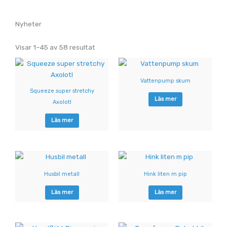
Nyheter
Sorterade
efter
Visar 1–45 av 58 resultat
pris:
lågt
till
högt
Vattenpump skum
Squeeze super stretchy
Läs mer
Axolotl
Läs mer
Husbil metall
Hink liten m pip
Läs mer
Läs mer