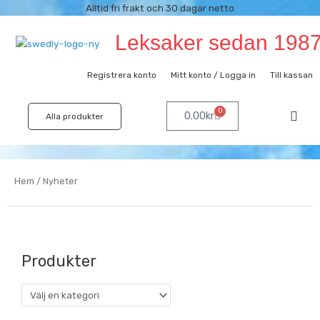
Hoppa
Alltid fri frakt och 30 dagar netto
till
Leksaker sedan 198
innehåll
Registrera konto
Mitt konto / Logga in
Till kassan
0
Varukorg
0.00
kr
Alla produkter
Hem
/ Nyheter
Produkter