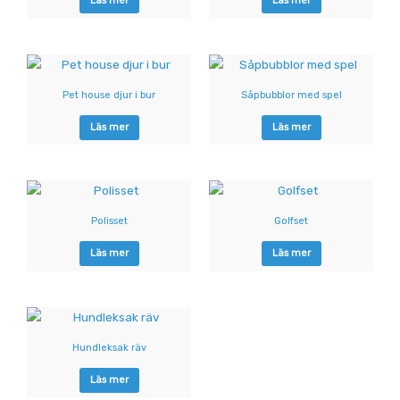
Läs mer
Läs mer
Pet house djur i bur
Såpbubblor med spel
Läs mer
Läs mer
Polisset
Golfset
Läs mer
Läs mer
Hundleksak räv
Läs mer