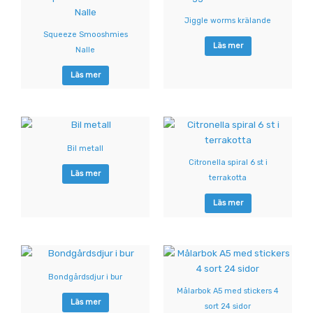
Jiggle worms krälande
Squeeze Smooshmies
Läs mer
Nalle
Läs mer
Bil metall
Citronella spiral 6 st i
Läs mer
terrakotta
Läs mer
Bondgårdsdjur i bur
Målarbok A5 med stickers 4
Läs mer
sort 24 sidor