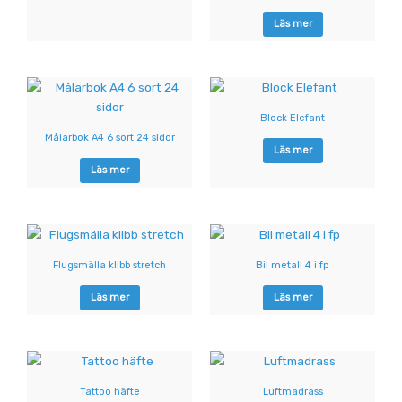
Läs mer
Block Elefant
Målarbok A4 6 sort 24 sidor
Läs mer
Läs mer
Flugsmälla klibb stretch
Bil metall 4 i fp
Läs mer
Läs mer
Tattoo häfte
Luftmadrass