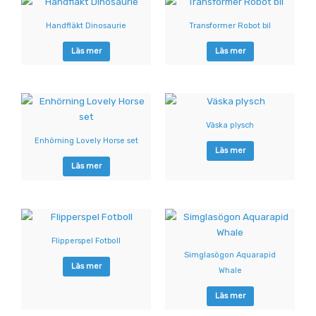
Handfläkt Dinosaurie
Transformer Robot bil
Läs mer
Läs mer
Väska plysch
Enhörning Lovely Horse set
Läs mer
Läs mer
Flipperspel Fotboll
Simglasögon Aquarapid
Läs mer
Whale
Läs mer